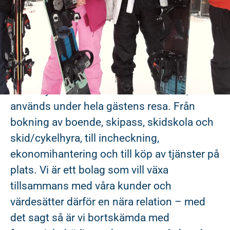
komplett system och arbetar löpande med
att tillgodose anläggningarnas digitala
behov för att kunna förstärka affären såväl
som gästens upplevelse.
Våra produkter, som går under namnet
Affärssystemet r360 och r360 Online,
används under hela gästens resa. Från
bokning av boende, skipass, skidskola och
skid/cykelhyra, till incheckning,
ekonomihantering och till köp av tjänster på
plats. Vi är ett bolag som vill växa
tillsammans med våra kunder och
värdesätter därför en nära relation – med
det sagt så är vi bortskämda med