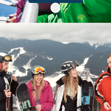
Skrolla för mer innehåll
Bli en del av vårt
härliga team!
Med över 20 års erfarenhet inom den alpina
världen erbjuder vi ett marknadsledande
bokningssystem för skidanläggningar &
resorts. Idag har vi ett 20-tal kunder och
majoriteten av de största
skidanläggningarna i Norden. Vi har ett