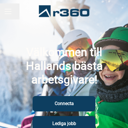
Dela sidan
KARRIÄRMENY
Välkommen till
Hallands bästa
arbetsgivare!
Connecta
Lediga jobb